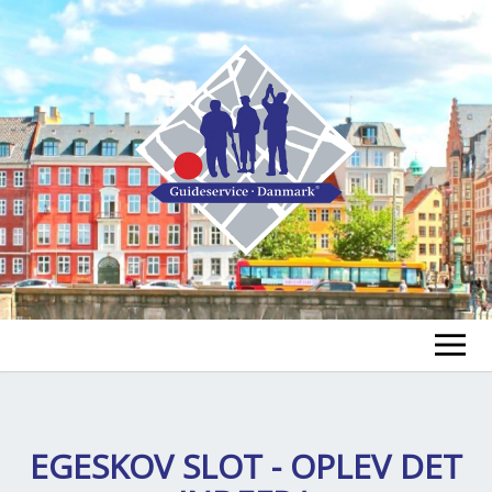
GUIDE FINDEN
TOUR FINDEN
EGESKOV SLOT - OPLEV DET
Un
öf