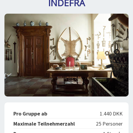
INDEFRA
BLOG
LOG IND
BUCHUNG
VORTRAG
ÜBER UNS
Pro Gruppe ab
1.440 DKK
Maximale Teilnehmerzahl
25 Personer