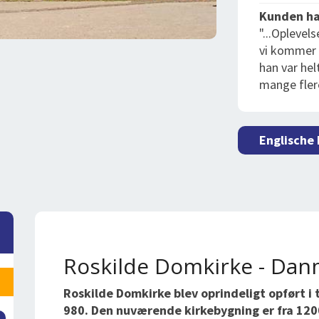
Kunden ha
"...Oplevel
vi kommer t
han var hel
mange flere
Englische
Roskilde Domkirke - Dan
Roskilde Domkirke blev oprindeligt opført i
980. Den nuværende kirkebygning er fra 1200