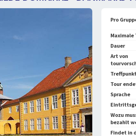
Pro Grupp
Maximale 
Dauer
Art von
tourvorsc
Treffpunk
Tour ende
Sprache
Eintrittsge
Wozu muss
bezahlt w
Findet in 