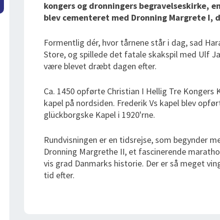
kongers og dronningers begravelseskirke, en 
blev cementeret med Dronning Margrete I, 
Formentlig dér, hvor tårnene står i dag, sad H
Store, og spillede det fatale skakspil med Ulf Jar
være blevet dræbt dagen efter.
Ca. 1450 opførte Christian I Hellig Tre Kongers K
kapel på nordsiden. Frederik Vs kapel blev opført
glückborgske Kapel i 1920'rne.
Rundvisningen er en tidsrejse, som begynder m
Dronning Margrethe II, et fascinerende maratho
vis grad Danmarks historie. Der er så meget vin
tid efter.