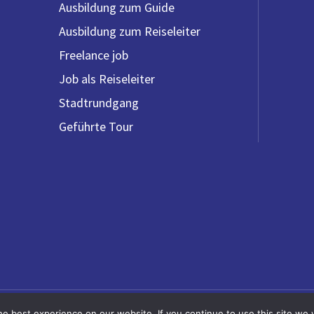
Ausbildung zum Guide
Ausbildung zum Reiseleiter
Freelance job
Job als Reiseleiter
Stadtrundgang
Geführte Tour
K
Vorteile für Agenturen
Forskel på guide & rejseledere
e best experience on our website. If you continue to use this site we w