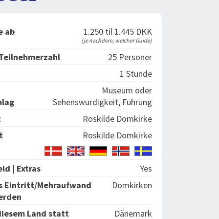
e ab
1.250 til 1.445 DKK
(je nachdem, welcher Guide)
Teilnehmerzahl
25 Personer
1 Stunde
Museum oder
hlag
Sehenswürdigkeit, Führung
t
Roskilde Domkirke
t
Roskilde Domkirke
ld | Extras
Yes
 Eintritt/Mehraufwand
Domkirken
erden
diesem Land statt
Dänemark