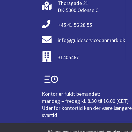
Thorsgade 21
DK-5000 Odense C
+45 41 56 28 55
info@guideservicedanmark.dk
31405467
Kontor er fuldt bemandet:
mandag – fredag kl. 8.30 til 16.00 (CET)
Udenfor kontortid kan der være længere
svartid
Über Uns
Job bei GD
We use cookies to ensure that we give you th