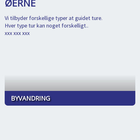
ØERNE
BLOG
LOG IND
BUCHUNG
Vi tilbyder forskellige typer at guidet ture.
Hver type tur kan noget forskelligt..
VORTRAG
xxx xxx xxx
ÜBER UNS
BYVANDRING