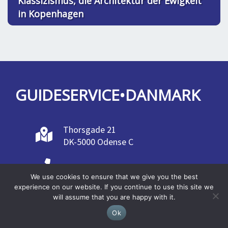
Klassizismus, die Architektur der Ewigkeit
in Kopenhagen
GUIDESERVICE•DANMARK
Thorsgade 21
DK-5000 Odense C
+45 41 56 28 55
We use cookies to ensure that we give you the best
experience on our website. If you continue to use this site we
info@guideservicedanmark.dk
will assume that you are happy with it.
Ok
31405467