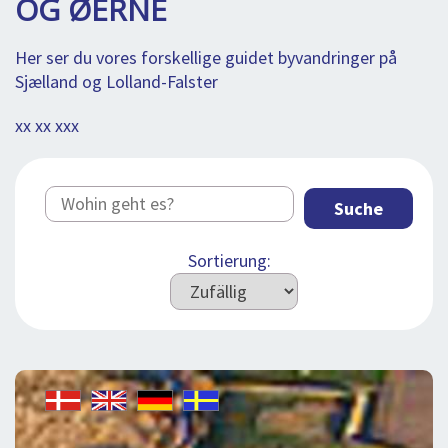
OG ØERNE
BLOG
LOG IND
BUCHUNG
Her ser du vores forskellige guidet byvandringer på
Sjælland og Lolland-Falster
VORTRAG
xx xx xxx
ÜBER UNS
Suche
Sortierung: