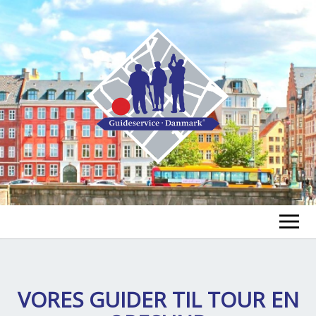
FIND A GUIDE
FIND A TOUR
VORES GUIDER TIL
TOUR EN
ex
chi