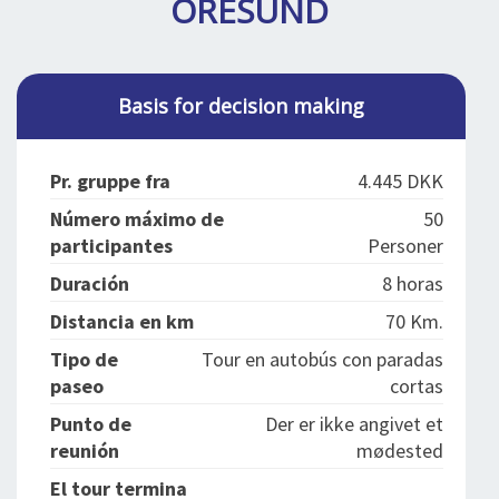
ORESUND
SPLENDID SPOTS
LOG IND
me
BOOKING
LECTURES
Basis for decision making
ABOUT US
Pr. gruppe fra
4.445 DKK
Número máximo de
50
participantes
Personer
Duración
8 horas
Distancia en km
70 Km.
Tipo de
Tour en autobús con paradas
paseo
cortas
Punto de
Der er ikke angivet et
reunión
mødested
El tour termina