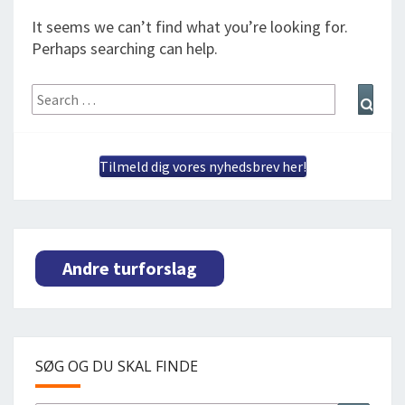
DEJLIGE DESTINATIONER
LOG IND
me
It seems we can’t find what you’re looking for.
BOOKING
Perhaps searching can help.
FOREDRAG
Search
Sear
for:
OM OS
Tilmeld dig vores nyhedsbrev her!
Andre turforslag
SØG OG DU SKAL FINDE