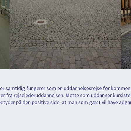
der samtidig fungerer som en uddannelsesrejse for kommende 
sister fra rejselederuddannelsen. Mette som uddanner kursist
 betyder på den positive side, at man som gæst vil have adga