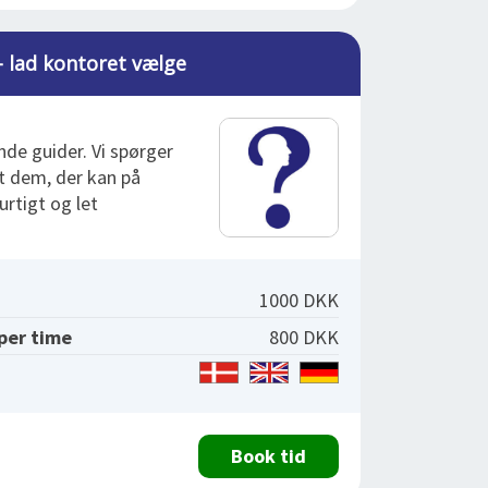
- lad kontoret vælge
nde guider. Vi spørger
dt dem, der kan på
urtigt og let
1000 DKK
 per time
800 DKK
Book tid