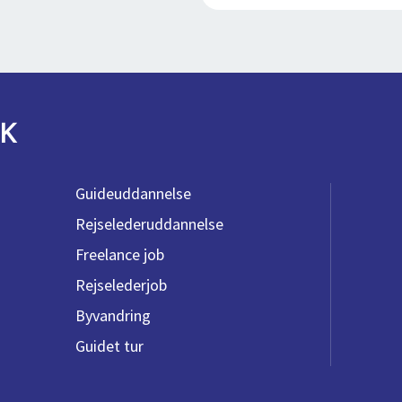
K
Guideuddannelse
Rejselederuddannelse
Freelance job
Rejselederjob
Byvandring
Guidet tur