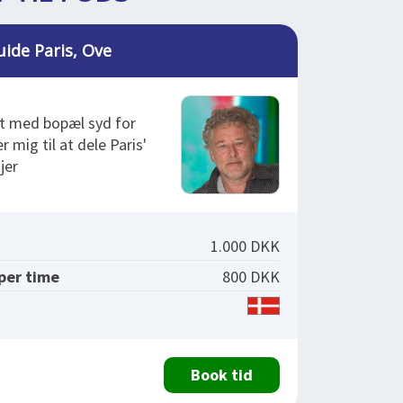
uide Paris, Ove
nt med bopæl syd for
 mig til at dele Paris'
jer
1.000 DKK
 per time
800 DKK
Book tid