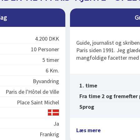
lag
G
4.200 DKK
Guide, journalist og skribe
10 Personer
Paris siden 1991. Jeg glæder
mangfoldige facetter med 
5 timer
6 Km.
Byvandring
1. time
Paris de l'Hôtel de Ville
Fra time 2 og fremefter
Place Saint Michel
Sprog
Ja
Læs mere
Frankrig