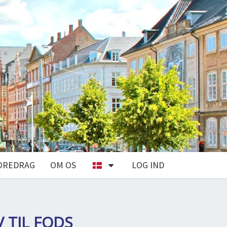
OREDRAG
OM OS
LOG IND
V TIL FODS