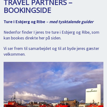
TRAVEL PARTNERS –
DEJLIGE DESTINATIONER
LOG IND
me
BOOKINGSIDE
BOOKING
Ture i Esbjerg og Ribe
– med tysktalende guider
FOREDRAG
Nedenfor finder I jeres tre ture i Esbjerg og Ribe, som
OM OS
kan bookes direkte her på siden.
Vi ser frem til samarbejdet og til at byde jeres gæster
velkommen.