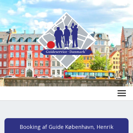
FIND EN GUIDE
FIND EN TUR
ex
Booking af Guide København, Henrik
chi