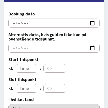
DEJLIGE DESTINATIONER
LOG IND
me
BOOKING
Booking dato
FOREDRAG
OM OS
Alternativ dato, hvis guiden ikke kan på
ovenstående tidspunkt.
Start tidspunkt
kl.
:
Slut tidspunkt
kl.
:
I hvilket land