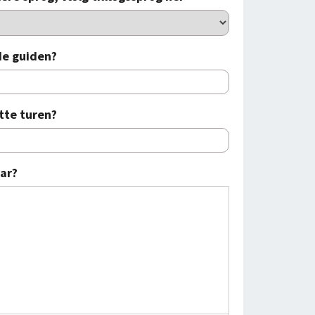
de guiden?
tte turen?
ar?