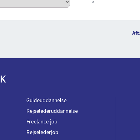
P
Aft
K
Guideuddannelse
Rejselederuddannelse
Freelance job
Rejselederjob