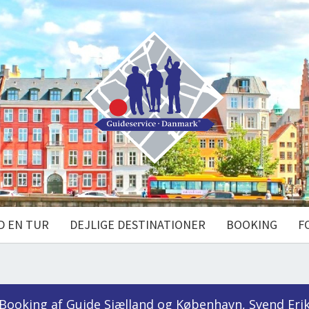
D EN TUR
DEJLIGE DESTINATIONER
BOOKING
F
Booking af Guide Sjælland og København, Svend Eri