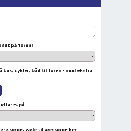
undt på turen?
å bus, cykler, båd til turen - mod ekstra
udføres på
lere sprog, vælg tillægssprog her