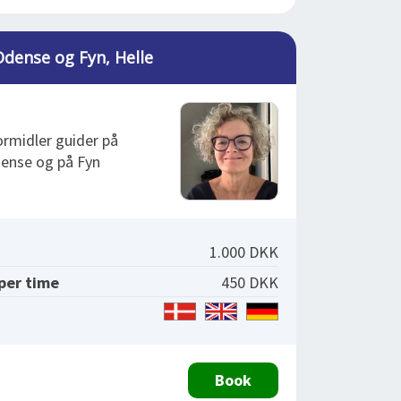
dense og Fyn, Helle
rmidler guider på
dense og på Fyn
1.000 DKK
 per time
450 DKK
Book