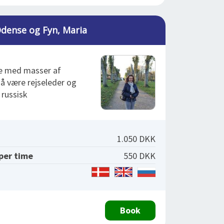
dense og Fyn, Maria
de med masser af
å være rejseleder og
 russisk
1.050 DKK
 per time
550 DKK
Book