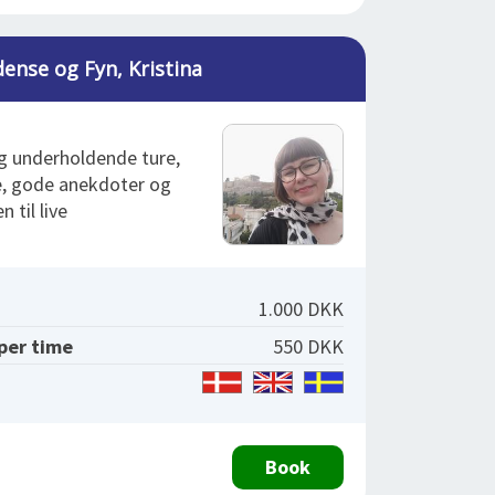
ense og Fyn, Kristina
g underholdende ture,
, gode anekdoter og
 til live
1.000 DKK
 per time
550 DKK
Book