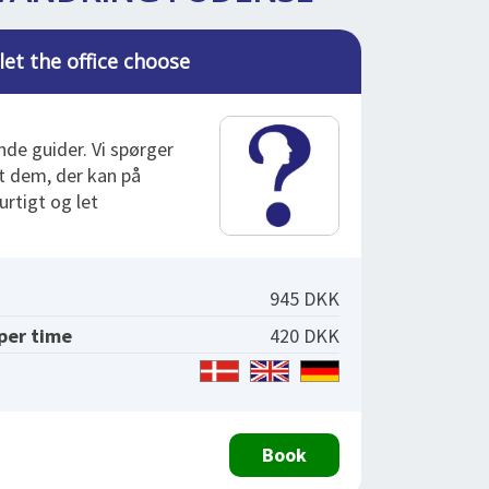
let the office choose
nde guider. Vi spørger
dt dem, der kan på
urtigt og let
945 DKK
 per time
420 DKK
Book