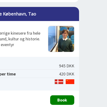
e København, Tao
errige kinesere fra hele
d, kultur og historie.
 eventyr
945 DKK
 per time
420 DKK
Book