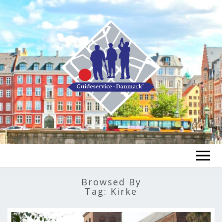
FIND EN GUIDE
Browsed By
Tag:
Kirke
FIND EN TUR
ex
chi