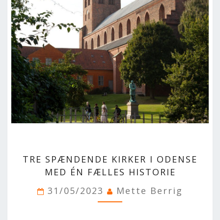
DEJLIGE DESTINATIONER
LOG IND
me
BOOKING
FOREDRAG
OM OS
TRE
TRE SPÆNDENDE KIRKER I ODENSE
SPÆNDENDE
KIRKER
MED ÉN FÆLLES HISTORIE
I
31/05/2023
Mette Berrig
ODENSE
MED
ÉN