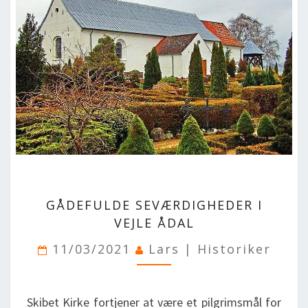
GÅDEFULDE
GÅDEFULDE SEVÆRDIGHEDER I
SEVÆRDIGHEDER
I
VEJLE ÅDAL
VEJLE
11/03/2021
Lars | Historiker
ÅDAL
Skibet Kirke fortjener at være et pilgrimsmål for