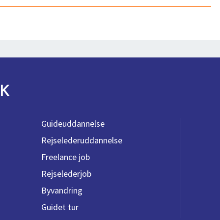
K
Guideuddannelse
Rejselederuddannelse
Freelance job
Rejselederjob
Byvandring
Guidet tur