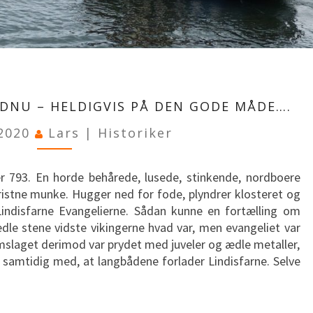
VIKINGETIDEN
ER
NDNU – HELDIGVIS PÅ DEN GODE MÅDE….
HER
/2020
Lars | Historiker
ENDNU
–
HELDIGVIS
er 793. En horde behårede, lusede, stinkende, nordboere
PÅ
istne munke. Hugger ned for fode, plyndrer klosteret og
DEN
Lindisfarne Evangelierne. Sådan kunne en fortælling om
GODE
le stene vidste vikingerne hvad var, men evangeliet var
MÅDE….
mslaget derimod var prydet med juveler og ædle metaller,
 samtidig med, at langbådene forlader Lindisfarne. Selve