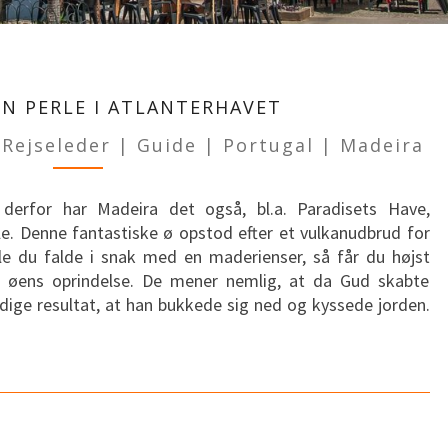
MADEIRA
–
EN PERLE I ATLANTERHAVET
EN
 Rejseleder | Guide | Portugal | Madeira
PERLE
I
ATLANTERHAVET
erfor har Madeira det også, bl.a. Paradisets Have,
e. Denne fantastiske ø opstod efter et vulkanudbrud for
lle du falde i snak med en maderienser, så får du højst
å øens oprindelse. De mener nemlig, at da Gud skabte
rdige resultat, at han bukkede sig ned og kyssede jorden.