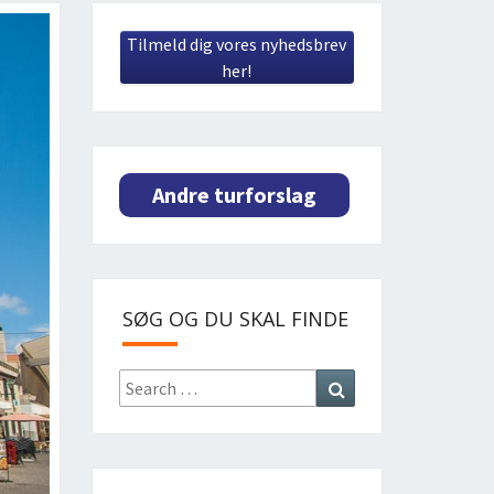
Tilmeld dig vores nyhedsbrev
her!
Andre turforslag
SØG OG DU SKAL FINDE
Search
Search
for: