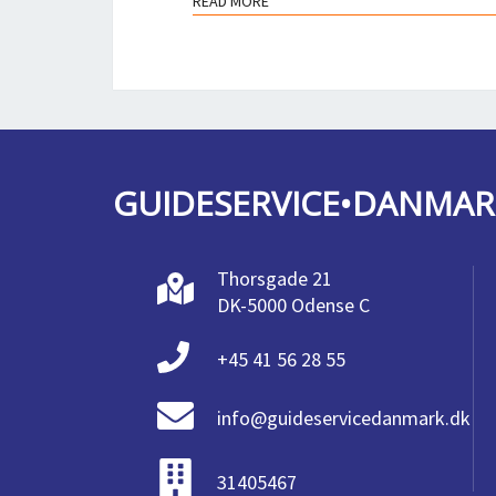
READ MORE
READ MORE
GUIDESERVICE•DANMAR
Thorsgade 21
DK-5000 Odense C
+45 41 56 28 55
info@guideservicedanmark.dk
31405467