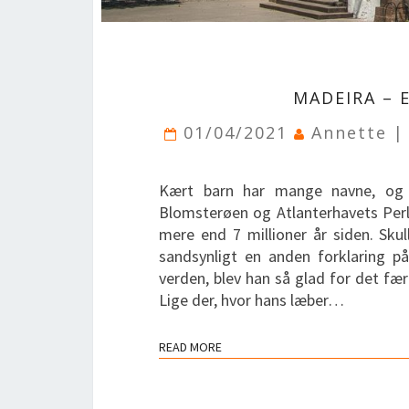
MADEIRA – 
01/04/2021
Annette |
Kært barn har mange navne, og d
Blomsterøen og Atlanterhavets Perl
mere end 7 millioner år siden. Sku
sandsynligt en anden forklaring p
verden, blev han så glad for det fæ
Lige der, hvor hans læber…
READ MORE
READ MORE