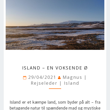
SPLENDID SPOTS
LOG IND
me
BOOKING
LECTURES
ABOUT US
ISLAND
ISLAND – EN VOKSENDE Ø
–
EN
29/04/2021
Magnus |
VOKSENDE
Rejseleder | Island
Ø
Island er et kæmpe land, som byder på alt – fra
betagende natur til spændende mad og mystiske