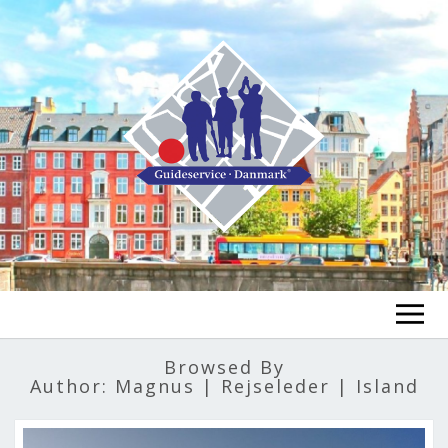
FIND A GUIDE
Browsed By
Author:
Magnus | Rejseleder | Island
FIND A TOUR
ex
chi