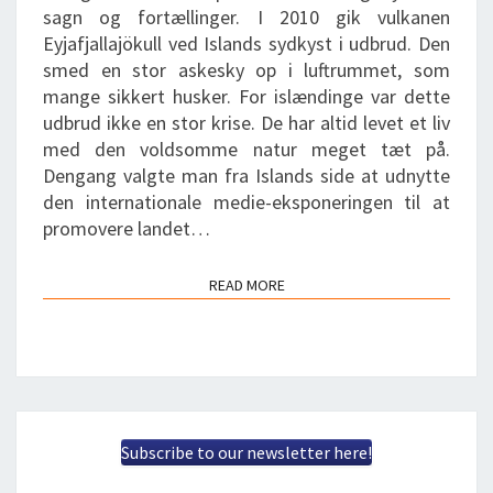
sagn og fortællinger. I 2010 gik vulkanen
Eyjafjallajökull ved Islands sydkyst i udbrud. Den
smed en stor askesky op i luftrummet, som
mange sikkert husker. For islændinge var dette
udbrud ikke en stor krise. De har altid levet et liv
med den voldsomme natur meget tæt på.
Dengang valgte man fra Islands side at udnytte
den internationale medie-eksponeringen til at
promovere landet…
READ MORE
READ MORE
Subscribe to our newsletter here!