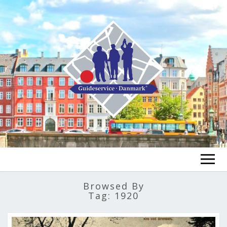
FIND A GUIDE
Browsed By
Tag:
1920
FIND A TOUR
ex
chi