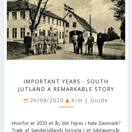
SPLENDID SPOTS
LOG IND
me
BOOKING
LECTURES
ABOUT US
IMPORTANT
IMPORTANT YEARS - SOUTH
YEARS
-
JUTLAND A REMARKABLE STORY
SOUTH
26/08/2020
Kim | Guide
JUTLAND
A
REMARKABLE
STORY
Hvorfor er 2020 et år, der fejres i hele Danmark?
Træk af Sønderjyllands historie i et jubilæumsår.