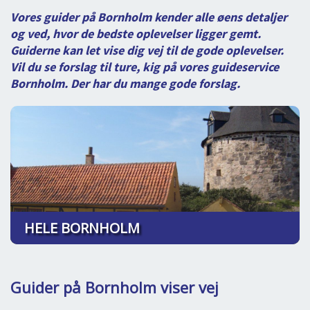
DEJLIGE DESTINATIONER
LOG IND
me
Vores guider på Bornholm kender alle øens detaljer
BOOKING
og ved, hvor de bedste oplevelser ligger gemt.
Guiderne kan let vise dig vej til de gode oplevelser.
FOREDRAG
Vil du se forslag til ture, kig på vores
guideservice
Bornholm
. Der har du mange gode forslag.
OM OS
HELE BORNHOLM
Guider på Bornholm viser vej