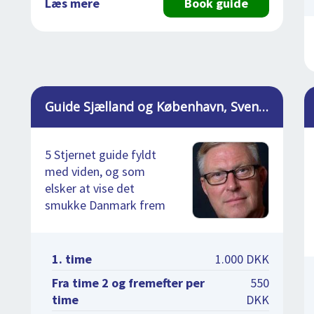
Læs mere
Book guide
Guide Sjælland og København, Svend Erik
5 Stjernet guide fyldt
med viden, og som
elsker at vise det
smukke Danmark frem
1. time
1.000 DKK
Fra time 2 og fremefter per
550
time
DKK