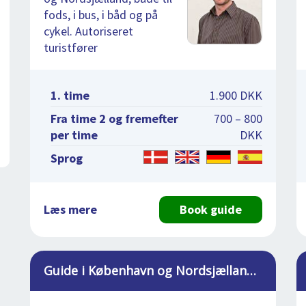
fods, i bus, i båd og på
cykel. Autoriseret
turistfører
1. time
1.900 DKK
Fra time 2 og fremefter
700 – 800
per time
DKK
Sprog
Læs mere
Book guide
Guide i København og Nordsjælland, Martin