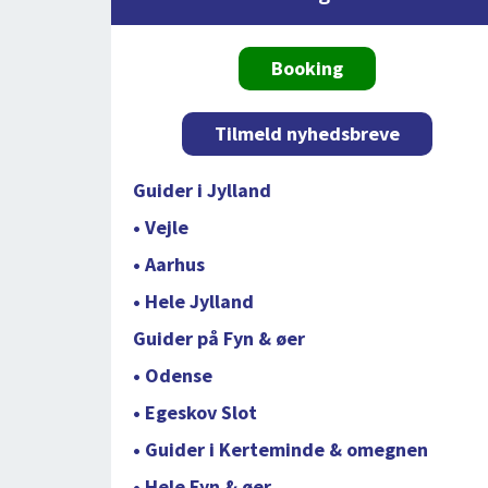
Booking
Tilmeld nyhedsbreve
Guider i Jylland
• Vejle
• Aarhus
• Hele Jylland
Guider på Fyn & øer
• Odense
• Egeskov Slot
• Guider i Kerteminde & omegnen
• Hele Fyn & øer