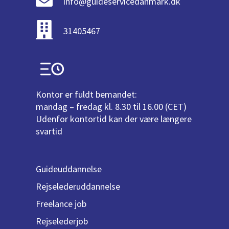
info@guideservicedanmark.dk
31405467
Kontor er fuldt bemandet:
mandag – fredag kl. 8.30 til 16.00 (CET)
Udenfor kontortid kan der være længere
svartid
Guideuddannelse
Rejselederuddannelse
Freelance job
Rejselederjob