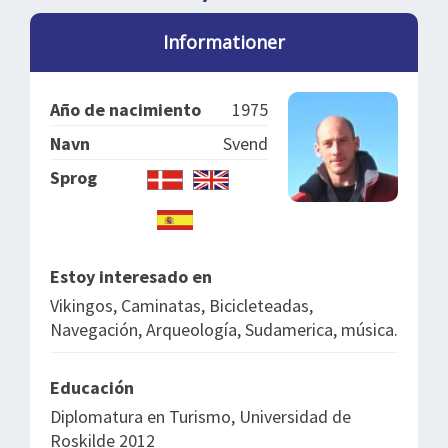
DEJLIGE DESTINATIONER
LOG IND
me
Informationer
BOOKING
FOREDRAG
Año de nacimiento
1975
OM OS
Navn
Svend
Sprog
Estoy interesado en
Vikingos, Caminatas, Bicicleteadas,
Navegación, Arqueología, Sudamerica, música.
Educación
Diplomatura en Turismo, Universidad de
Roskilde 2012