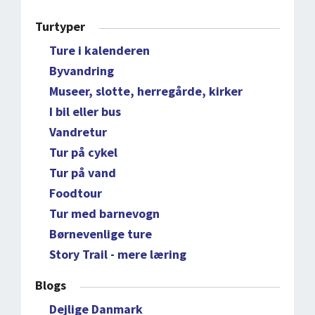
Turtyper
Ture i kalenderen
Byvandring
Museer, slotte, herregårde, kirker
I bil eller bus
Vandretur
Tur på cykel
Tur på vand
Foodtour
Tur med barnevogn
Børnevenlige ture
Story Trail - mere læring
Blogs
Dejlige Danmark