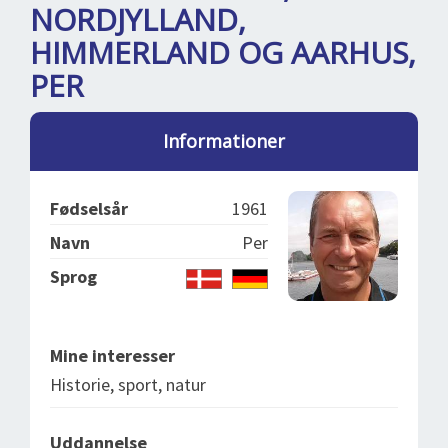
DEJLIGE DESTINATIONER
LOG IND
NORDJYLLAND,
me
HIMMERLAND OG AARHUS,
BOOKING
PER
FOREDRAG
OM OS
Informationer
Fødselsår
1961
Navn
Per
Sprog
Mine interesser
Historie, sport, natur
Uddannelse