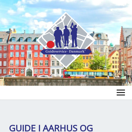
FIND EN GUIDE
FIND EN TUR
ex
GUIDE I AARHUS OG
chi