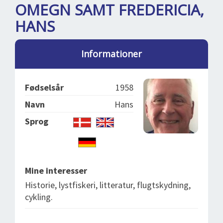
DEJLIGE DESTINATIONER
LOG IND
OMEGN SAMT FREDERICIA,
me
HANS
BOOKING
FOREDRAG
Informationer
OM OS
Fødselsår
1958
Navn
Hans
Sprog
Mine interesser
Historie, lystfiskeri, litteratur, flugtskydning,
cykling.