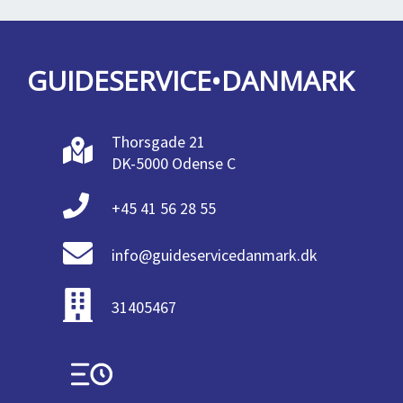
GUIDESERVICE•DANMARK
Thorsgade 21
DK-5000 Odense C
+45 41 56 28 55
info@guideservicedanmark.dk
31405467