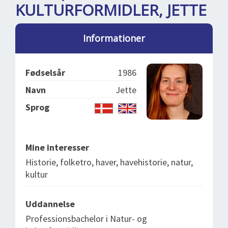
DEJLIGE DESTINATIONER
LOG IND
KULTURFORMIDLER, JETTE
me
BOOKING
Informationer
FOREDRAG
OM OS
Fødselsår
1986
Navn
Jette
Sprog
Mine interesser
Historie, folketro, haver, havehistorie, natur,
kultur
Uddannelse
Professionsbachelor i Natur- og