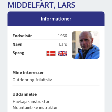
DEJLIGE DESTINATIONER
LOG IND
MIDDELFART, LARS
me
BOOKING
Informationer
FOREDRAG
OM OS
Fødselsår
1966
Navn
Lars
Sprog
Mine interesser
Outdoor og friluftsliv
Uddannelse
Havkajak instruktør
Mountainbike instruktør