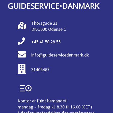
GUIDESERVICE•DANMARK
Thorsgade 21
DK-5000 Odense C
+45 41 56 28 55
info@guideservicedanmark.dk
31405467
Kontor er fuldt bemandet:
mandag – fredag kl. 8.30 til 16.00 (CET)
Udenfor kontortid kan der være længere