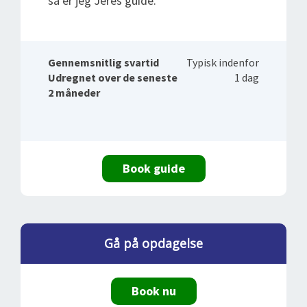
så er jeg Jeres guide.
Gennemsnitlig svartid
Typisk indenfor
Udregnet over de seneste
1 dag
2 måneder
Book guide
Gå på opdagelse
Book nu