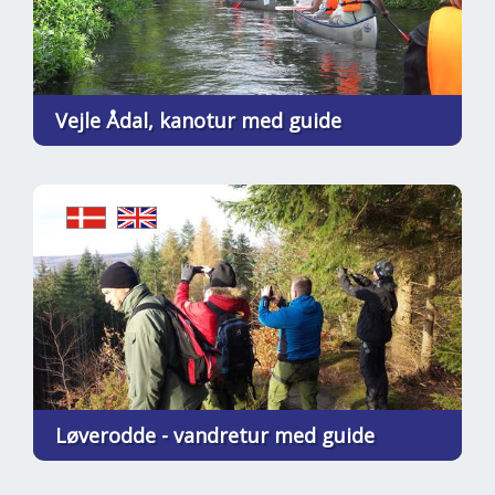
Vejle Ådal, kanotur med guide
Løverodde - vandretur med guide