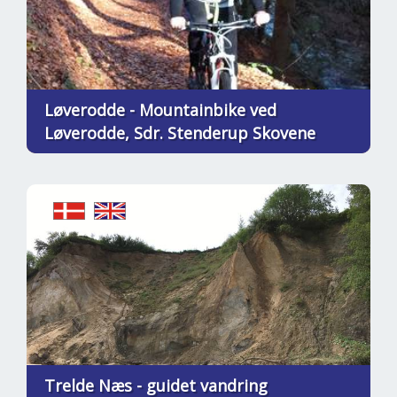
Løverodde - Mountainbike ved
Løverodde, Sdr. Stenderup Skovene
Trelde Næs - guidet vandring