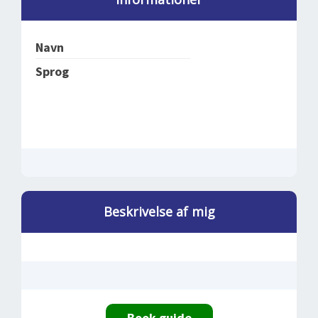
DEJLIGE DESTINATIONER
LOG IND
me
BOOKING
Navn
FOREDRAG
Sprog
OM OS
Beskrivelse af mig
Book guide