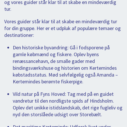
og vores guider står klar til at skabe en mindeværdig
tur.
Vores guider står klar til at skabe en mindeværdig tur
for din gruppe. Her er et udpluk af populære temaer og
destinationer:
Den historiske byvandring: Gå i fodsporene på
gamle købmænd og fiskere. Oplev byens
renæssancehavn, de smalle gader med
bindingsværkshuse og historien om Kertemindes
købstadsstatus. Mød selvfølgelig også Amanda –
Kertemindes berømte fiskerpige.
Vild natur på Fyns Hoved: Tag med på en guidet
vandretur til den nordligste spids af Hindsholm.
Oplev det unikke istidslandskab, det rige fugleliv og
nyd den storslåede udsigt over Storebælt.
Det maritime Kerteminde: Udforsk livet under