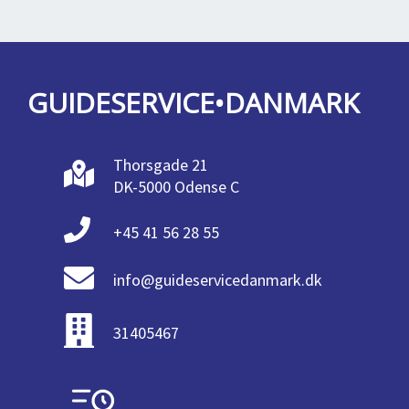
GUIDESERVICE•DANMARK
Thorsgade 21
DK-5000 Odense C
+45 41 56 28 55
info@guideservicedanmark.dk
31405467