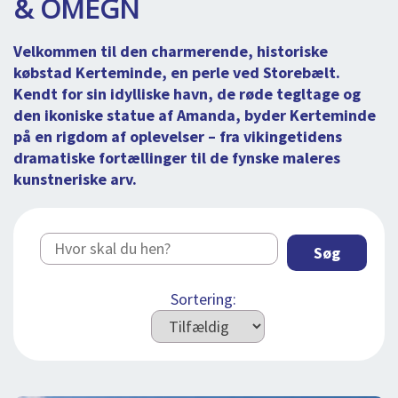
& OMEGN
DEJLIGE DESTINATIONER
LOG IND
me
BOOKING
Velkommen til den charmerende, historiske
købstad Kerteminde, en perle ved Storebælt.
FOREDRAG
Kendt for sin idylliske havn, de røde tegltage og
den ikoniske statue af Amanda, byder Kerteminde
OM OS
på en rigdom af oplevelser – fra vikingetidens
dramatiske fortællinger til de fynske maleres
kunstneriske arv.
Søg
Sortering: