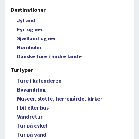
Destinationer
Jylland
Fyn og øer
Sjælland og øer
Bornholm
Danske ture i andre lande
Turtyper
Ture i kalenderen
Byvandring
Museer, slotte, herregårde, kirker
I bil eller bus
Vandretur
Tur på cykel
Tur på vand