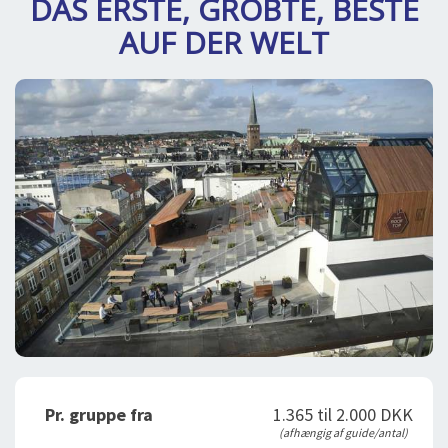
DAS ERSTE, GRÖΒTE, BESTE
DEJLIGE DESTINATIONER
LOG IND
me
AUF DER WELT
BOOKING
FOREDRAG
OM OS
Pr. gruppe fra
1.365 til 2.000 DKK
(afhængig af guide/antal)