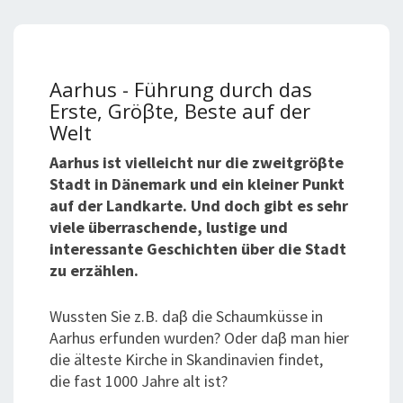
Aarhus - Führung durch das
Erste, Gröβte, Beste auf der
Welt
Aarhus ist vielleicht nur die zweitgrö
β
te
Stadt in Dänemark und ein kleiner Punkt
auf der Landkarte. Und doch gibt es sehr
viele überraschende, lustige und
interessante Geschichten über die Stadt
zu erzählen.
Wu
ss
ten Sie z.B. da
β
die Schaumküsse in
Aarhus erfunden wurden? Oder da
β
man hier
die älteste
K
irche in Skandinavien findet,
die
fast 1000 Jahre alt ist?