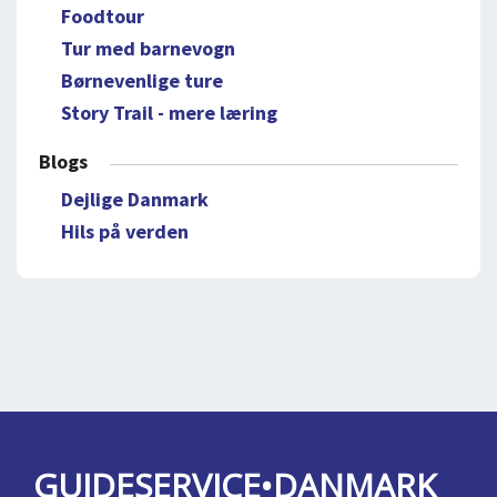
Foodtour
Tur med barnevogn
Børnevenlige ture
Story Trail - mere læring
Blogs
Dejlige Danmark
Hils på verden
GUIDESERVICE•DANMARK