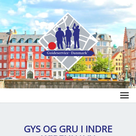
FIND EN GUIDE
FIND EN TUR
GYS OG GRU I INDRE
ex
chi