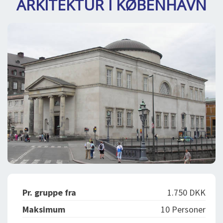
ARKITEKTUR I KØBENHAVN
DEJLIGE DESTINATIONER
LOG IND
me
BOOKING
FOREDRAG
OM OS
Pr. gruppe fra
1.750 DKK
Maksimum
10 Personer