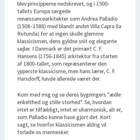
blev principperne nedskrevet, og i 1500-
tallets Europa sørgede
renæssancearkitekter som Andrea Palladio
(1508–1588) med blandt andet Villa Capra (la
Rotunda) for at ingen skulle glemme
klassicismen, dens gyldne snit og elegante
søjler. I Danmark er det primært C. F.
Hansens (1756-1845) arkitektur fra starten
af 1800-tallet, som repræsenterer den
ypperste klassicisme, men hans lærer, C. F.
Harsdorff, havde allerede været der.
Kom med mig og se deres bygningers "ædle
enkelthed og stille storhed". Se, hvordan
intet er tilfældigt, intet er uharmonisk, alt er,
som Palladio kunne have gjort det. Kort
sagt, se hvorfor klassicismen aldrig vil
forlade os mennesker.