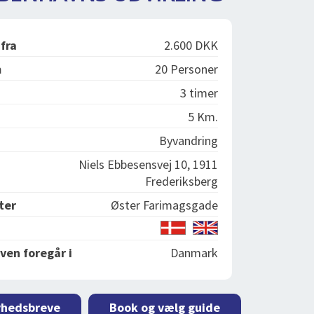
 fra
2.600 DKK
m
20 Personer
3 timer
5 Km.
Byvandring
Niels Ebbesensvej 10, 1911
Frederiksberg
ter
Øster Farimagsgade
ven foregår i
Danmark
yhedsbreve
Book og vælg guide