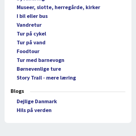
Museer, slotte, herregårde, kirker
I bil eller bus
Vandretur
Tur på cykel
Tur på vand
Foodtour
Tur med barnevogn
Børnevenlige ture
Story Trail - mere læring
Blogs
Dejlige Danmark
Hils på verden