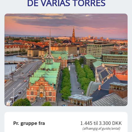
DE VARIAS TORRES
DEJLIGE DESTINATIONER
LOG IND
me
BOOKING
FOREDRAG
OM OS
Pr. gruppe fra
1.445 til 3.300 DKK
(afhængig af guide/antal)