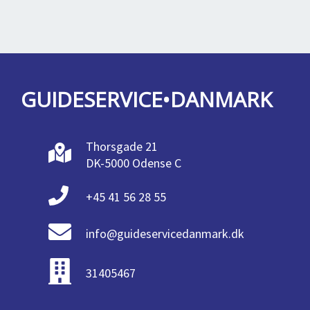
GUIDESERVICE•DANMARK
Thorsgade 21
DK-5000 Odense C
+45 41 56 28 55
info@guideservicedanmark.dk
31405467