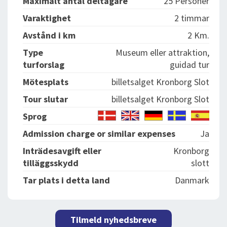
Maximalt antal deltagare
25 Personer
Varaktighet
2 timmar
Avstånd i km
2 Km.
Type
Museum eller attraktion,
turforslag
guidad tur
Mötesplats
billetsalget Kronborg Slot
Tour slutar
billetsalget Kronborg Slot
Sprog
Admission charge or similar expenses
Ja
Inträdesavgift eller
Kronborg
tilläggsskydd
slott
Tar plats i detta land
Danmark
Tilmeld nyhedsbreve