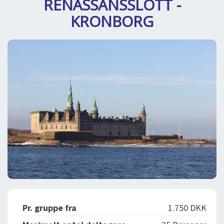
RENÄSSANSSLOTT -
DEJLIGE DESTINATIONER
LOG IND
me
KRONBORG
BOOKING
FOREDRAG
OM OS
Pr. gruppe fra
1.750 DKK