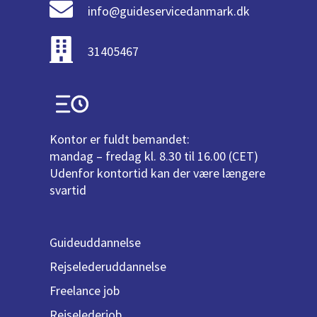
info@guideservicedanmark.dk
31405467
Kontor er fuldt bemandet:
mandag – fredag kl. 8.30 til 16.00 (CET)
Udenfor kontortid kan der være længere
svartid
Guideuddannelse
Rejselederuddannelse
Freelance job
Rejselederjob