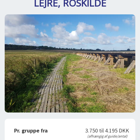
LEJRE, ROSKILDE
DEJLIGE DESTINATIONER
LOG IND
me
BOOKING
FOREDRAG
OM OS
Pr. gruppe fra
3.750 til 4.195 DKK
(afhængig af guide/antal)