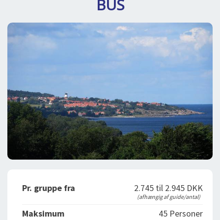
BUS
DEJLIGE DESTINATIONER
LOG IND
me
BOOKING
FOREDRAG
OM OS
Pr. gruppe fra
2.745 til 2.945 DKK
(afhængig af guide/antal)
Maksimum
45 Personer