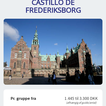
CASTILLO DE
DEJLIGE DESTINATIONER
LOG IND
me
FREDERIKSBORG
BOOKING
FOREDRAG
OM OS
Pr. gruppe fra
1.445 til 3.300 DKK
(afhængig af guide/antal)