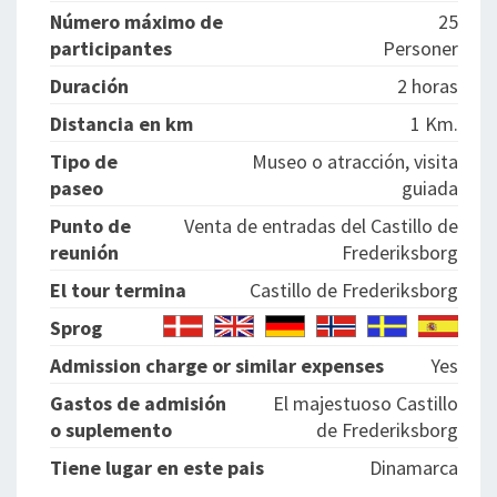
Número máximo de
25
participantes
Personer
Duración
2 horas
Distancia en km
1 Km.
Tipo de
Museo o atracción, visita
paseo
guiada
Punto de
Venta de entradas del Castillo de
reunión
Frederiksborg
El tour termina
Castillo de Frederiksborg
Sprog
Admission charge or similar expenses
Yes
Gastos de admisión
El majestuoso Castillo
o suplemento
de Frederiksborg
Tiene lugar en este pais
Dinamarca