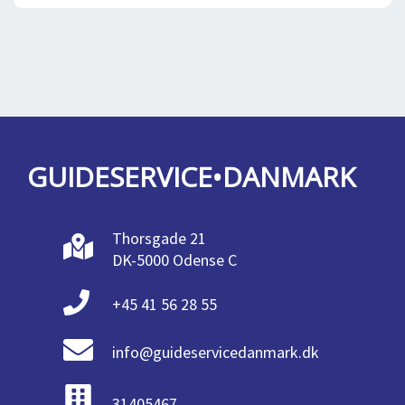
GUIDESERVICE•DANMARK
Thorsgade 21
DK-5000 Odense C
+45 41 56 28 55
info@guideservicedanmark.dk
31405467