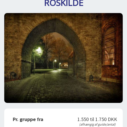
ROSKILDE
DEJLIGE DESTINATIONER
LOG IND
me
BOOKING
FOREDRAG
OM OS
Pr. gruppe fra
1.550 til 1.750 DKK
(afhængig af guide/antal)