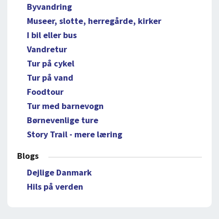
Byvandring
Museer, slotte, herregårde, kirker
I bil eller bus
Vandretur
Tur på cykel
Tur på vand
Foodtour
Tur med barnevogn
Børnevenlige ture
Story Trail - mere læring
Blogs
Dejlige Danmark
Hils på verden