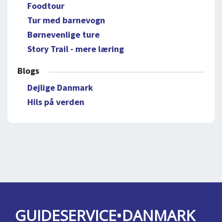
Foodtour
Tur med barnevogn
Børnevenlige ture
Story Trail - mere læring
Blogs
Dejlige Danmark
Hils på verden
GUIDESERVICE•DANMARK