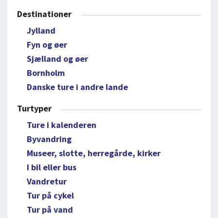
Destinationer
Jylland
Fyn og øer
Sjælland og øer
Bornholm
Danske ture i andre lande
Turtyper
Ture i kalenderen
Byvandring
Museer, slotte, herregårde, kirker
I bil eller bus
Vandretur
Tur på cykel
Tur på vand