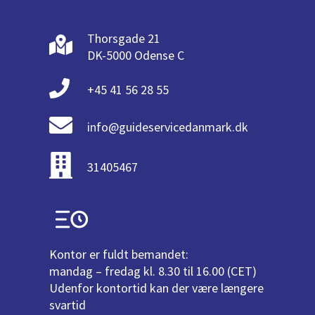
Thorsgade 21
DK-5000 Odense C
+45 41 56 28 55
info@guideservicedanmark.dk
31405467
Kontor er fuldt bemandet:
mandag – fredag kl. 8.30 til 16.00 (CET)
Udenfor kontortid kan der være længere
svartid