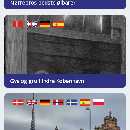
Nørrebros bedste ølbarer
Gys og gru i indre København