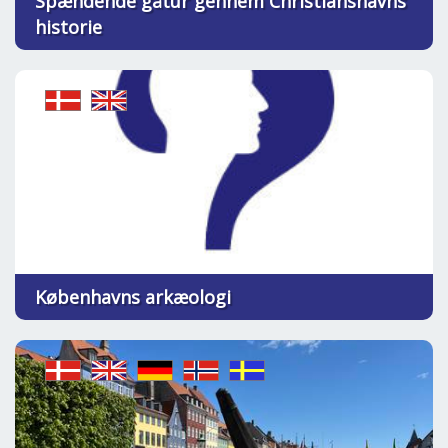
Spændende gåtur gennem Christianshavns
historie
Københavns arkæologi