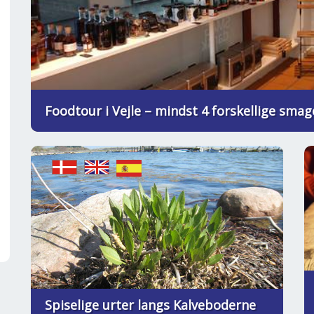
Foodtour i Vejle – mindst 4 forskellige sma
Spiselige urter langs Kalveboderne