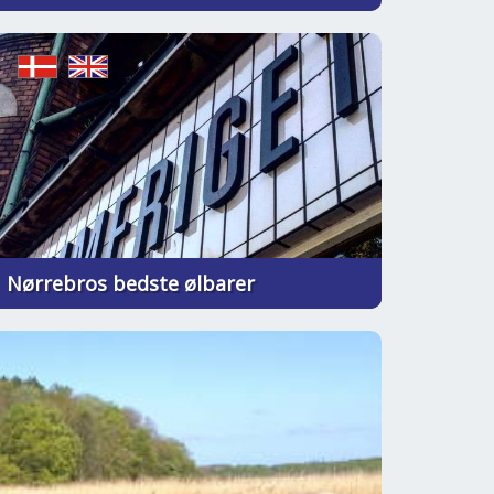
Nørrebros bedste ølbarer