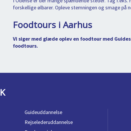
I Odense er der mange spændende steder. Tag f.eks. me
forskellige ølbarer. Opleve stemningen og smage på n
Foodtours i Aarhus
Vi siger med glæde oplev en foodtour med Guidese
foodtours.
K
Guideuddannelse
Rejselederuddannelse