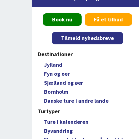
Book nu
Få et tilbud
Tilmeld nyhedsbreve
Destinationer
Jylland
Fyn og øer
Sjælland og øer
Bornholm
Danske ture i andre lande
Turtyper
Ture i kalenderen
Byvandring