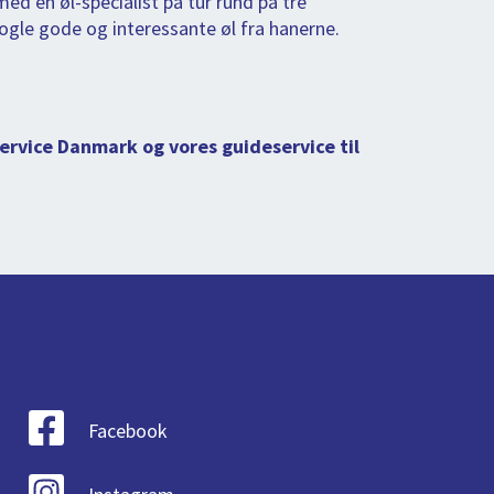
d en øl-specialist på tur rund på tre
ogle gode og interessante øl fra hanerne.
rvice Danmark og vores guideservice til
Facebook