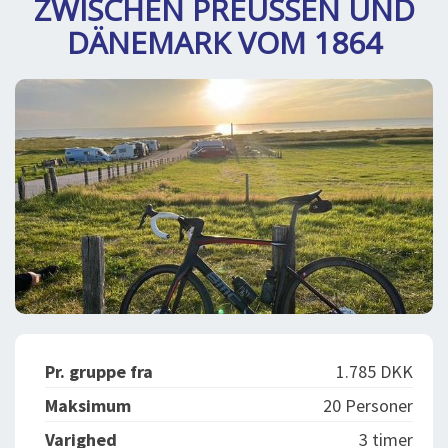
ZWISCHEN PREUSSEN UND
DEJLIGE DESTINATIONER
LOG IND
me
DÄNEMARK VOM 1864
BOOKING
FOREDRAG
OM OS
Pr. gruppe fra
1.785 DKK
Maksimum
20 Personer
Varighed
3 timer