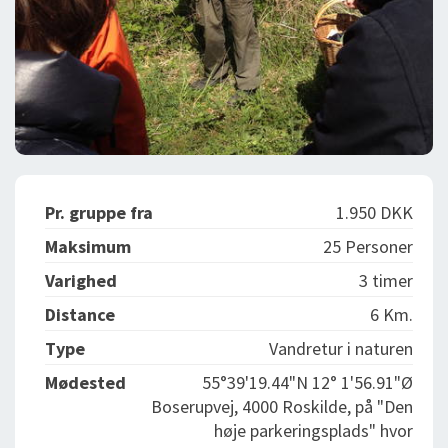
Pr. gruppe fra
1.950 DKK
Maksimum
25 Personer
Varighed
3 timer
Distance
6 Km.
Type
Vandretur i naturen
Mødested
55°39'19.44"N 12° 1'56.91"Ø
Boserupvej, 4000 Roskilde, på "Den
høje parkeringsplads" hvor