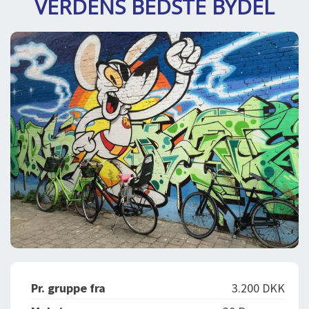
VERDENS BEDSTE BYDEL
DEJLIGE DESTINATIONER
LOG IND
me
BOOKING
FOREDRAG
OM OS
Pr. gruppe fra
3.200 DKK