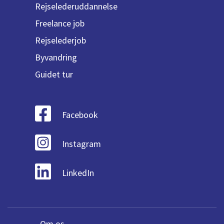
Rejselederuddannelse
Freelance job
Rejselederjob
Byvandring
Guidet tur
Facebook
Instagram
LinkedIn
Om os