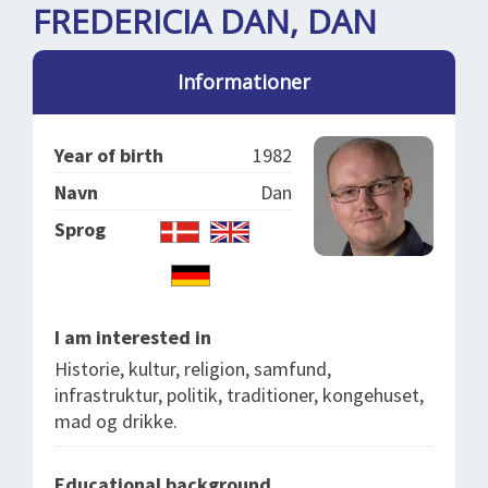
SPLENDID SPOTS
LOG IND
FREDERICIA DAN, DAN
me
BOOKING
Informationer
LECTURES
ABOUT US
Year of birth
1982
Navn
Dan
Sprog
I am interested in
Historie, kultur, religion, samfund,
infrastruktur, politik, traditioner, kongehuset,
mad og drikke.
Educational background