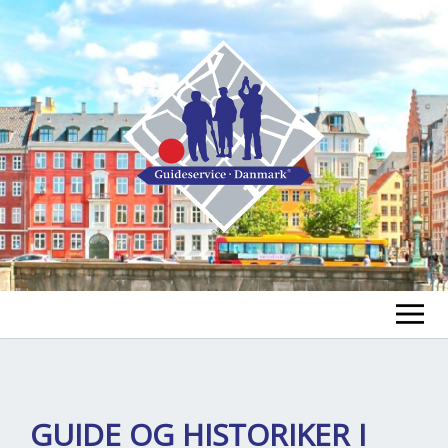
FIND A GUIDE
FIND A TOUR
ex
GUIDE OG HISTORIKER I
chi