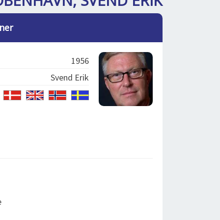
ØBENHAVN, SVEND ERIK
ner
1956
Svend Erik
e