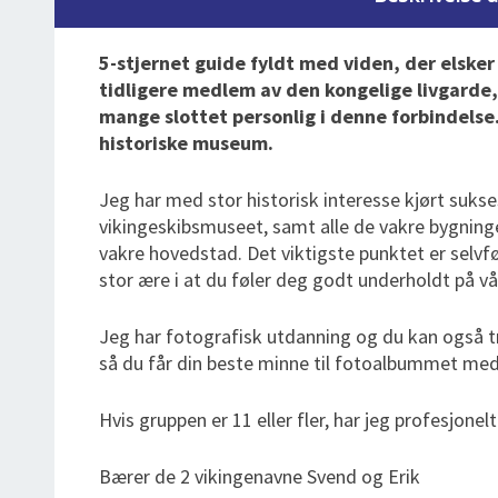
5-stjernet guide fyldt med viden, der elske
tidligere medlem av den kongelige livgarde,
mange slottet personlig i denne forbindelse.
historiske museum.
Jeg har med stor historisk interesse kjørt suks
vikingeskibsmuseet, samt alle de vakre bygninger
vakre hovedstad. Det viktigste punktet er selvf
stor ære i at du føler deg godt underholdt på vår
Jeg har fotografisk utdanning og du kan også
så du får din beste minne til fotoalbummet med 
Hvis gruppen er 11 eller fler, har jeg profesjonel
Bærer de 2 vikingenavne Svend og Erik