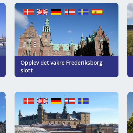
Opplev det vakre Frederiksborg
slott