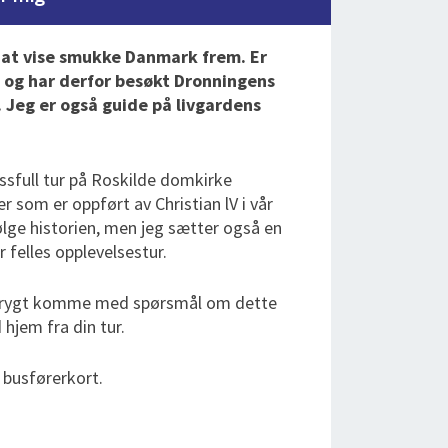
r at vise smukke Danmark frem. Er
 og har derfor besøkt Dronningens
 Jeg er også guide på livgardens
essfull tur på Roskilde domkirke
 som er oppført av Christian lV i vår
ølge historien, men jeg sætter også en
 felles opplevelsestur.
 trygt komme med spørsmål om dette
hjem fra din tur.
t busførerkort.