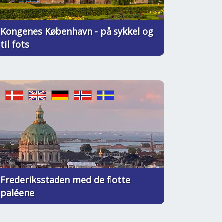
Kongenes København - på sykkel og
til fots
Frederiksstaden med de flotte
paléene