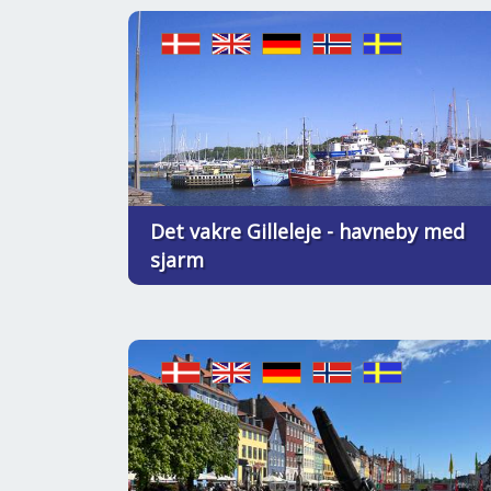
Det vakre Gilleleje - havneby med
sjarm