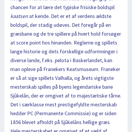
chancen for at lære det typiske frisiske boldspil
kaatsen
at kende. Det er et af verdens ældste
boldspil, der stadig udøves. Det foregår på en
græsbane og de tre spillere på hvert hold forsøger
at score point hos hinanden. Reglerne og spillets
lange historie og dets forskellige udformninger i
diverse lande, f.eks. pelota i Baskerlandet, kan
man opleve på Franekers Keatsmuseum. Franeker
er så at sige spillets Valhalla, og årets vigtigste
mesterskab spilles på byens legendariske bane
Sjûkelân, der er omgivet af to majestætiske tårne.
Det i særklasse mest prestigefyldte mesterskab
hedder PC (Permanente Commissie) og er siden
1856 blevet afholdt på Sjûkelâns hellige græs.
Hele mesterskabet er omgivet af et væld af