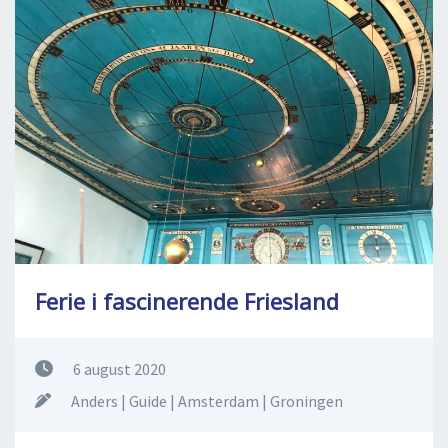
DEJLIGE DESTINATIONER
LOG IND
me
BOOKING
FOREDRAG
OM OS
Ferie i fascinerende Friesland
6 august 2020
Anders | Guide | Amsterdam | Groningen