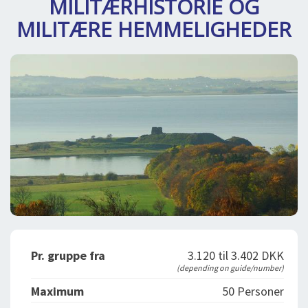
MILITÆRHISTORIE OG
SPLENDID SPOTS
LOG IND
me
MILITÆRE HEMMELIGHEDER
BOOKING
LECTURES
ABOUT US
Pr. gruppe fra
3.120 til 3.402 DKK
(depending on guide/number)
Maximum
50 Personer