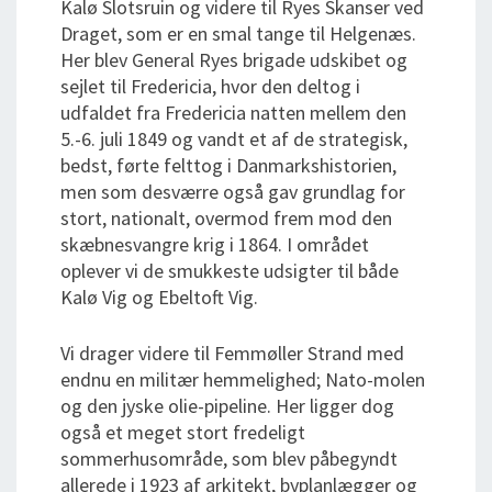
Kalø Slotsruin og videre til Ryes Skanser ved
Draget, som er en smal tange til Helgenæs.
Her blev General Ryes brigade udskibet og
sejlet til Fredericia, hvor den deltog i
udfaldet fra Fredericia natten mellem den
5.-6. juli 1849 og vandt et af de strategisk,
bedst, førte felttog i Danmarkshistorien,
men som desværre også gav grundlag for
stort, nationalt, overmod frem mod den
skæbnesvangre krig i 1864. I området
oplever vi de smukkeste udsigter til både
Kalø Vig og Ebeltoft Vig.
Vi drager videre til Femmøller Strand med
endnu en militær hemmelighed; Nato-molen
og den jyske olie-pipeline. Her ligger dog
også et meget stort fredeligt
sommerhusområde, som blev påbegyndt
allerede i 1923 af arkitekt, byplanlægger og