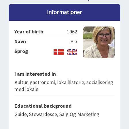
SPLENDID SPOTS
LOG IND
me
Informationer
BOOKING
LECTURES
Year of birth
1962
ABOUT US
Navn
Pia
Sprog
I am interested in
Kultur, gastronomi, lokalhistorie, socialisering
med lokale
Educational background
Guide, Stewardesse, Salg Og Marketing