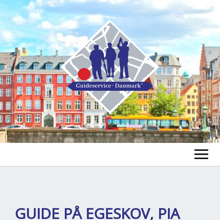
FIND A GUIDE
FIND A TOUR
ex
GUIDE PÅ EGESKOV, PIA
chi