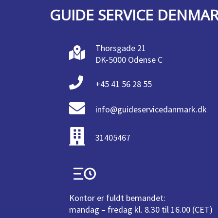
GUIDE SERVICE DENMA
Thorsgade 21
DK-5000 Odense C
+45 41 56 28 55
info@guideservicedanmark.dk
31405467
Kontor er fuldt bemandet:
mandag – fredag kl. 8.30 til 16.00 (CET)