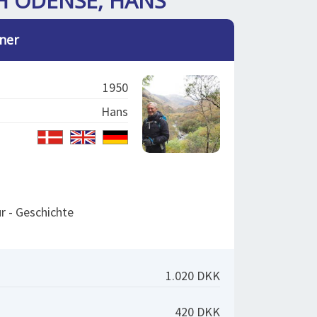
H ODENSE, HANS
ner
1950
Hans
ur - Geschichte
1.020 DKK
420 DKK