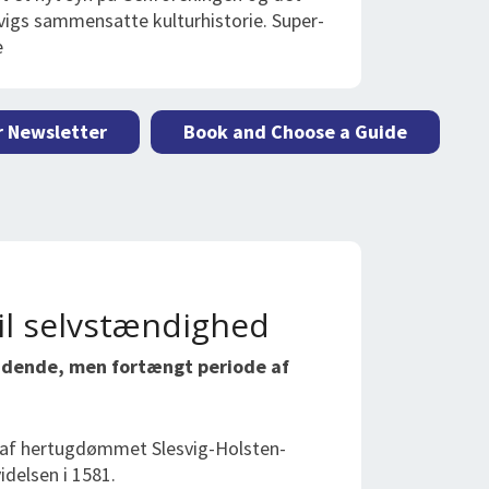
vigs sammensatte kulturhistorie. Super-
e
r Newsletter
Book and Choose a Guide
il selvstændighed
ndende, men fortængt periode af
 af hertugdømmet Slesvig-Holsten-
idelsen i 1581.