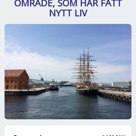
OMRÅDE, SOM HAR FÅTT
SPLENDID SPOTS
LOG IND
me
NYTT LIV
BOOKING
LECTURES
ABOUT US