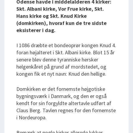
Odense havde i middelalderen 4 kirker:
Skt. Albani kirke, Vor Frue kirke, Skt.
Hans kirke og Skt. Knud Kirke
(domkirken), hvoraf kun de tre sidste
eksisterer i dag.
I 1086 dræbte et bondeoprør kongen Knud 4.
foran højalteret i Skt. Albani kirke. Blot 15 år
senere blev denne tyranniske hersker
helgenkåret på grund af mordstedet, og
kongen fik et nyt navn: Knud den hellige.
Domkirken er det fornemste højgotiske
bygningsværk i Danmark, og den er også
kendt for sin forgyldte altertavle udført af
Claus Berg. Tavlen regnes for den fornemste
i Nordeuropa.
Bemærk at nogle kirker allerede lukker