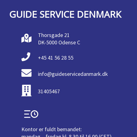
GUIDE SERVICE DENMARK
Thorsgade 21
DK-5000 Odense C
+45 41 56 28 55
info@guideservicedanmark.dk
31405467
Kontor er fuldt bemandet:
mandag – fredag kl. 8.30 til 16.00 (CET)